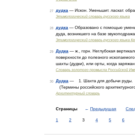
дудка
— Искон. Уменьшит. ласкат. обр
27
Этимологический словарь русского языка
дудка
— Образовано с помощью уменьш
28
дуда, возникшего на базе звукоподраж
Этимологический словарь русского языка К
Дудка
— ж., горн. Неглубокая вертикал
29
поверхности до полезного ископаемого
шахты (дудки), или орты, когда заряж
Словарь золотого промысла Российской Им
Дудка
— 1. Шахта для добычи руды. 2
30
(Термины российского архитектурного
Архитектурный словарь
Страницы
←
Предыдущая
Сле
1
2
3
4
5
6