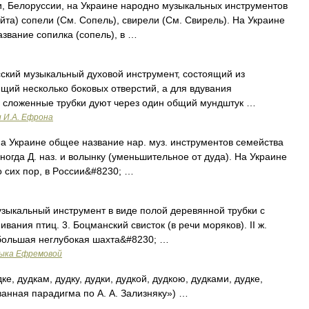
елоруссии, на Украине народно музыкальных инструментов
та) сопели (См. Сопель), свирели (См. Свирель). На Украине
звание сопилка (сопель), в …
ский музыкальный духовой инструмент, состоящий из
ий несколько боковых отверстий, а для вдувания
ве сложенные трубки дуют через один общий мундштук …
и И.А. Ефрона
краине общее название нар. муз. инструментов семейства
огда Д. наз. и волынку (уменьшительное от дуда). Ha Украине
о сих пор, в Pоссии&#8230; …
узыкальный инструмент в виде полой деревянной трубки с
вания птиц. 3. Боцманский свисток (в речи моряков). II ж.
Небольшая неглубокая шахта&#8230; …
зыка Ефремовой
ке, дудкам, дудку, дудки, дудкой, дудкою, дудками, дудке,
ванная парадигма по А. А. Зализняку») …