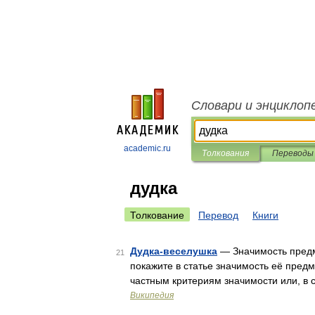
Словари и энциклоп
academic.ru
Толкования
Переводы
дудка
Толкование
Перевод
Книги
Дудка-веселушка
— Значимость предм
21
покажите в статье значимость её предм
частным критериям значимости или, в 
Википедия