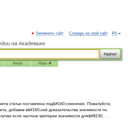
Запомнить сайт
Словарь на свой сайт
RU
едии на Академике
Найти!
Книги
Игры ⚽
ета статьи поставлена под&#160;сомнение. Пожалуйста,
ета, добавив в&#160;неё доказательства значимости по
случае если частные критерии значимости для&#8230; …