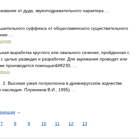
азование от дуда, звукоподражательного характера …
ительного суффикса от общеславянского существительного
ания …
рылова
ьная выработка круглого или овального сечения, пройденная с
 с целью разведки и разработки. Для заряжания проводят или
ание производится помощью&#8230; …
перии
. Высокая узкая полуколонна в древнерусском зодчестве.
 наследия. Плужников В.И., 1995) …
дующая
→
7
8
9
10
11
12
13