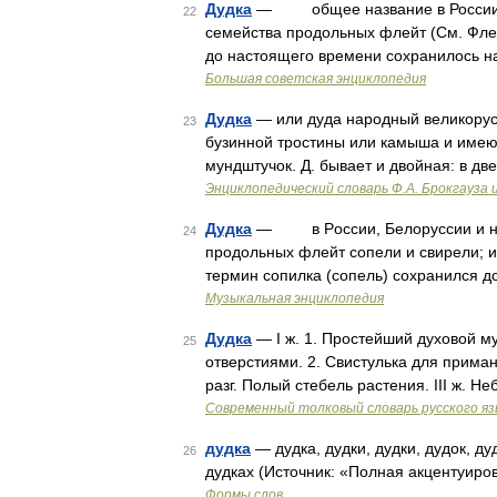
Дудка
— общее название в России, Б
22
семейства продольных флейт (См. Флей
до настоящего времени сохранилось на
Большая советская энциклопедия
Дудка
— или дуда народный великорус
23
бузинной тростины или камыша и имеющ
мундштучок. Д. бывает и двойная: в д
Энциклопедический словарь Ф.А. Брокгауза 
Дудка
— в Pоссии, Белоруссии и на У
24
продольных флейт сопели и свирели; ин
термин сопилка (сопель) сохранился д
Музыкальная энциклопедия
Дудка
— I ж. 1. Простейший духовой м
25
отверстиями. 2. Свистулька для примани
разг. Полый стебель растения. III ж. 
Современный толковый словарь русского я
дудка
— дудка, дудки, дудки, дудок, дуд
26
дудках (Источник: «Полная акцентуиро
Формы слов